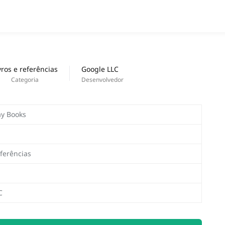
APPS
Nouveautés
vros e referências
Google LLC
Categoria
Desenvolvedor
ay Books
eferências
C