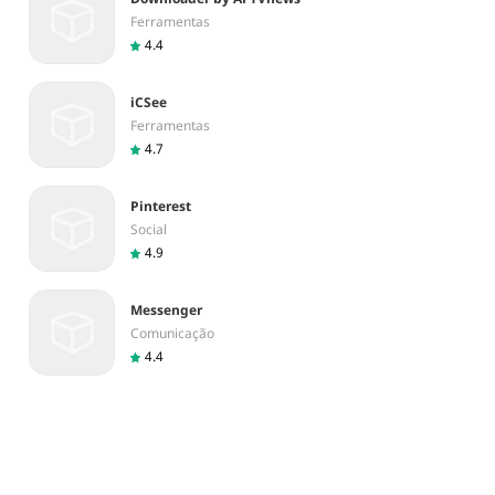
Ferramentas
4.4
iCSee
Ferramentas
4.7
Pinterest
Social
4.9
Messenger
Comunicação
4.4