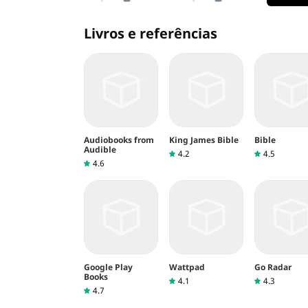
Livros e referências
Audiobooks from
King James Bible
Bible
Audible
4.2
4.5
4.6
Google Play
Wattpad
Go Radar
Books
4.1
4.3
4.7