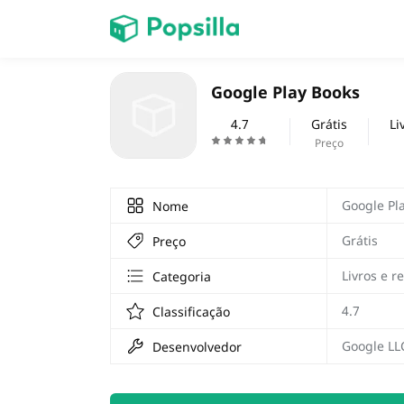
Accueil
Google Play Books
jogos
4.7
Grátis
Li
Preço
Google Pl
Nome
Grátis
Preço
Livros e r
Categoria
4.7
Classificação
Google LL
Desenvolvedor