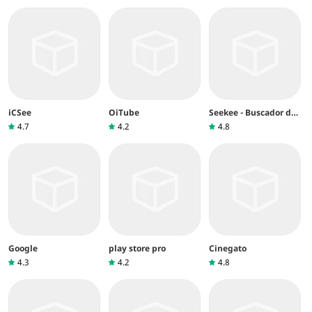
iCSee
OiTube
Seekee - Buscador de
vídeo&IA
4.7
4.2
4.8
Google
play store pro
Cinegato
4.3
4.2
4.8