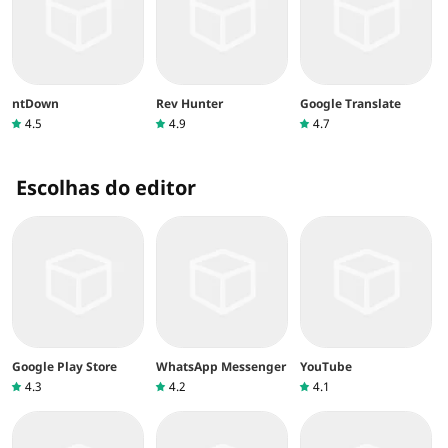
ntDown
Rev Hunter
Google Translate
4.5
4.9
4.7
Escolhas do editor
Google Play Store
WhatsApp Messenger
YouTube
4.3
4.2
4.1