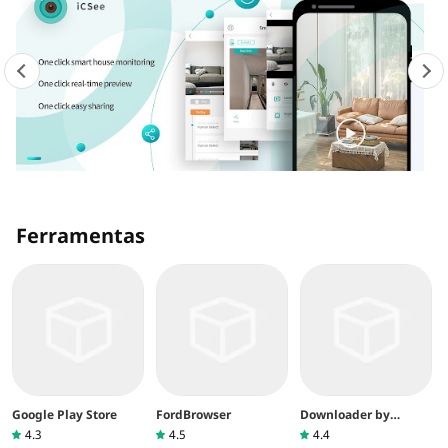
Ferramentas
Google Play Store
FordBrowser
Downloader by
AFTVnews
4.3
4.5
4.4