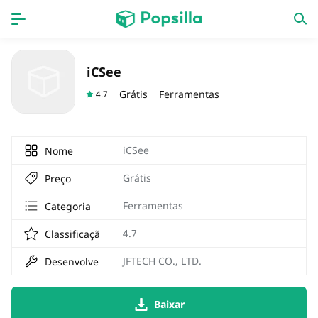
Accueil
APPS
iCSee
jogos
Nouveautés
Grátis
Ferramentas
4.7
iCSee
Nome
Grátis
Preço
Ferramentas
Categoria
4.7
Classificação
JFTECH CO., LTD.
Desenvolvedor
Baixar