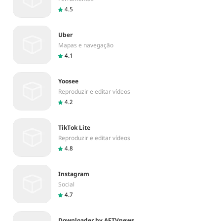
4.5
Uber
Mapas e navegação
4.1
Yoosee
Reproduzir e editar vídeos
4.2
TikTok Lite
Reproduzir e editar vídeos
4.8
Instagram
Social
4.7
Downloader by AFTVnews