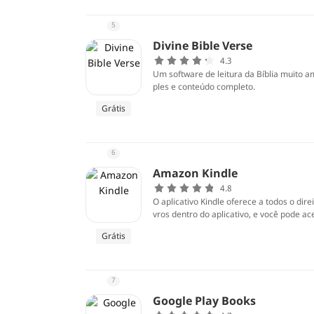
5
Divine Bible Verse
4.3
Um software de leitura da Bíblia muito am
ples e conteúdo completo.
Grátis
6
Amazon Kindle
4.8
O aplicativo Kindle oferece a todos o direi
vros dentro do aplicativo, e você pode a
suir um Kindle para usar o aplicativo.
Grátis
7
Google Play Books