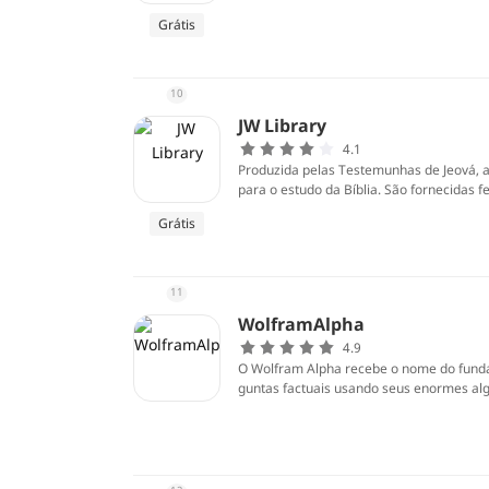
Grátis
10
JW Library
4.1
Produzida pelas Testemunhas de Jeová, a 
para o estudo da Bíblia. São fornecidas 
zer anotações para que possam ser cons
Grátis
11
WolframAlpha
4.9
O Wolfram Alpha recebe o nome do fundad
guntas factuais usando seus enormes alg
as que ele fornece são apenas resultado
a web.