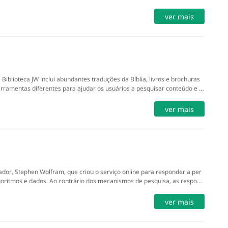
ver mais
Biblioteca JW inclui abundantes traduções da Bíblia, livros e brochuras
ferramentas diferentes para ajudar os usuários a pesquisar conteúdo e fa
ultadas posteriormente.
ver mais
or, Stephen Wolfram, que criou o serviço online para responder a per
oritmos e dados. Ao contrário dos mecanismos de pesquisa, as respost
s computacionais robustos, em vez de páginas de links ou documentos d
ver mais