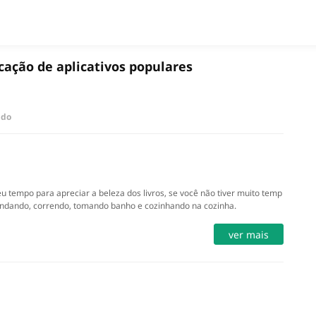
APPS
icação de aplicativos populares
Nouveautés
ndo
 tempo para apreciar a beleza dos livros, se você não tiver muito temp
r andando, correndo, tomando banho e cozinhando na cozinha.
ver mais