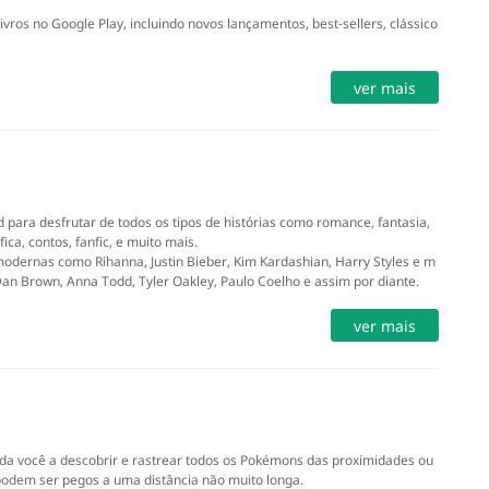
ivros no Google Play, incluindo novos lançamentos, best-sellers, clássico
ver mais
 para desfrutar de todos os tipos de histórias como romance, fantasia,
ica, contos, fanfic, e muito mais.
modernas como Rihanna, Justin Bieber, Kim Kardashian, Harry Styles e m
n Brown, Anna Todd, Tyler Oakley, Paulo Coelho e assim por diante.
ver mais
uda você a descobrir e rastrear todos os Pokémons das proximidades ou
podem ser pegos a uma distância não muito longa.