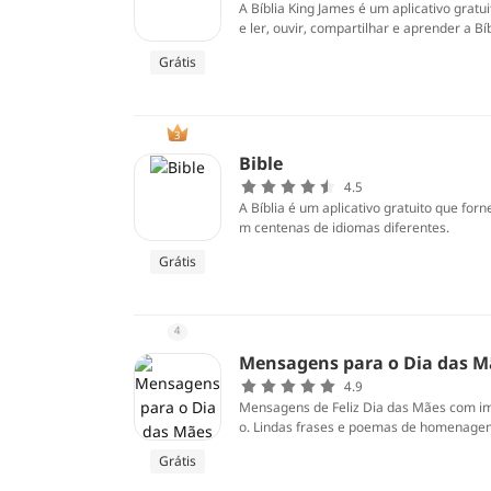
A Bíblia King James é um aplicativo gratu
e ler, ouvir, compartilhar e aprender a Bí
xato da Bíblia na tradução KJV e crie sua 
Grátis
3
Bible
4.5
A Bíblia é um aplicativo gratuito que for
m centenas de idiomas diferentes.
Grátis
4
Mensagens para o Dia das M
4.9
Mensagens de Feliz Dia das Mães com im
o. Lindas frases e poemas de homenagem
ns para mães evangélicas.
Grátis