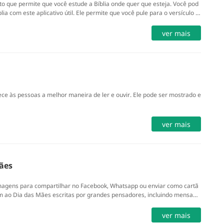
ito que permite que você estude a Bíblia onde quer que esteja. Você pod
blia com este aplicativo útil. Ele permite que você pule para o versículo e
própria coleção de versículos, notas particulares e Bíblias em áudio.
ver mais
nece às pessoas a melhor maneira de ler e ouvir. Ele pode ser mostrado e
ver mais
ães
agens para compartilhar no Facebook, Whatsapp ou enviar como cartã
 ao Dia das Mães escritas por grandes pensadores, incluindo mensage
ver mais