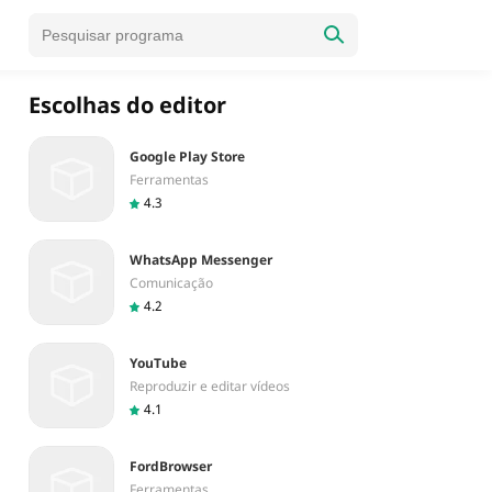
Escolhas do editor
Google Play Store
Ferramentas
4.3
WhatsApp Messenger
Comunicação
4.2
YouTube
Reproduzir e editar vídeos
4.1
FordBrowser
Ferramentas