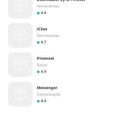
Ferramentas
4.4
iCSee
Ferramentas
4.7
Pinterest
Social
4.9
Messenger
Comunicação
4.4