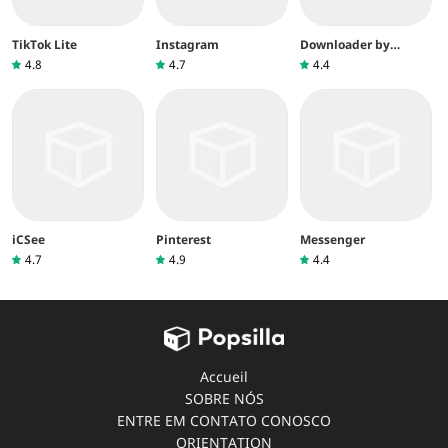
TikTok Lite
Instagram
Downloader by
AFTVnews
4.8
4.7
4.4
iCSee
Pinterest
Messenger
4.7
4.9
4.4
Accueil
SOBRE NÓS
ENTRE EM CONTATO CONOSCO
ORIENTATION