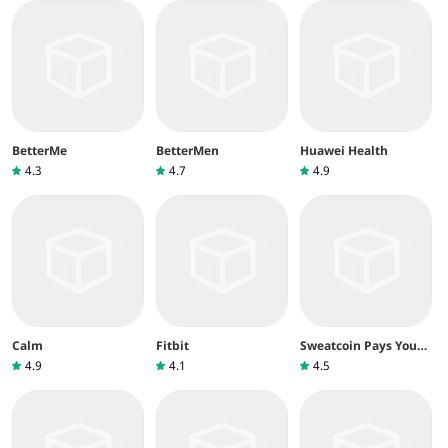
BetterMe
BetterMen
Huawei Health
4.3
4.7
4.9
Calm
Fitbit
Sweatcoin Pays You
To Get Fit
4.9
4.1
4.5