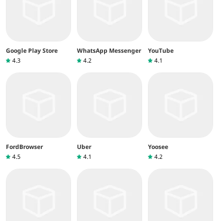
Google Play Store
WhatsApp Messenger
YouTube
4.3
4.2
4.1
FordBrowser
Uber
Yoosee
4.5
4.1
4.2