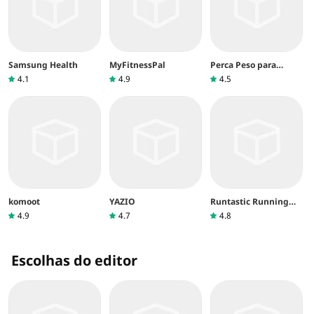
Samsung Health
MyFitnessPal
Perca Peso para
Homens
4.1
4.9
4.5
komoot
YAZIO
Runtastic Running
App & Fitness Tracker
4.9
4.7
4.8
Escolhas do editor