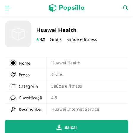
Accueil
APPS
Huawei Health
jogos
Nouveautés
Grátis
Saúde e fitness
4.9
Huawei Health
Nome
Grátis
Preço
Saúde e fitness
Categoria
4.9
Classificação
Huawei Internet Service
Desenvolvedor
Baixar