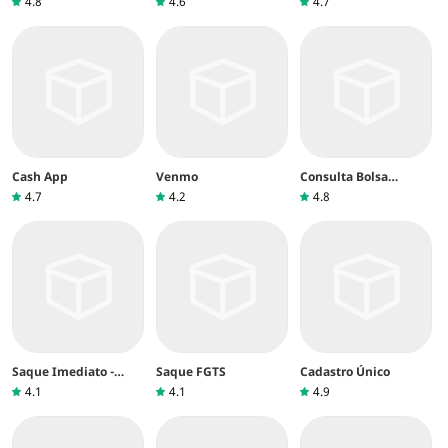
4.8
4.6
4.7
Cash App
Venmo
Consulta Bolsa
Família
4.7
4.2
4.8
Saque Imediato -
Saque FGTS
Cadastro Único
FGTS
4.1
4.1
4.9