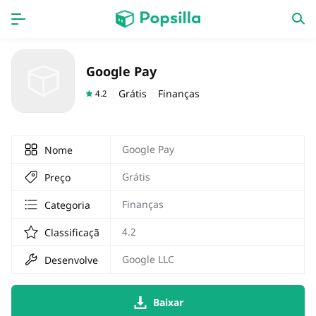
Accueil
APPS
Google Pay
jogos
Nouveautés
Grátis
Finanças
4.2
Google Pay
Nome
Grátis
Preço
Finanças
Categoria
4.2
Classificação
Google LLC
Desenvolvedor
Baixar