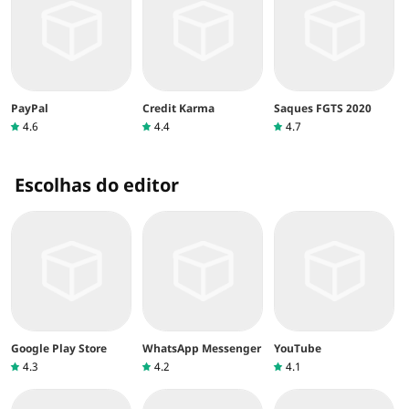
PayPal
Credit Karma
Saques FGTS 2020
4.6
4.4
4.7
Escolhas do editor
Google Play Store
WhatsApp Messenger
YouTube
4.3
4.2
4.1