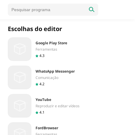
Escolhas do editor
Google Play Store
Ferramentas
4.3
WhatsApp Messenger
Comunicação
4.2
YouTube
Reproduzir e editar vídeos
4.1
FordBrowser
Ferramentas