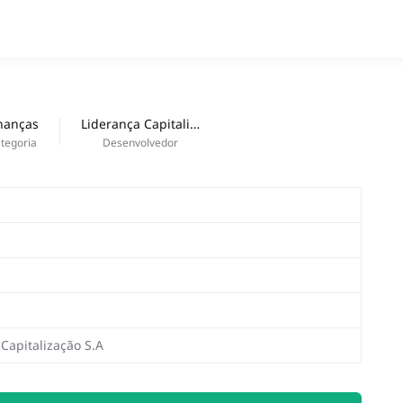
APPS
Nouveautés
nanças
Liderança Capitalização S.A
tegoria
Desenvolvedor
Capitalização S.A