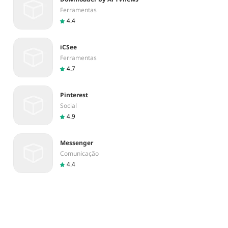
Ferramentas
4.4
iCSee
Ferramentas
4.7
Pinterest
Social
4.9
Messenger
Comunicação
4.4