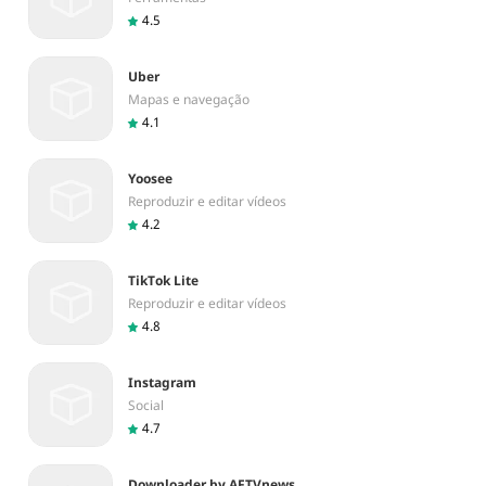
4.5
Uber
Mapas e navegação
4.1
Yoosee
Reproduzir e editar vídeos
4.2
TikTok Lite
Reproduzir e editar vídeos
4.8
Instagram
Social
4.7
Downloader by AFTVnews