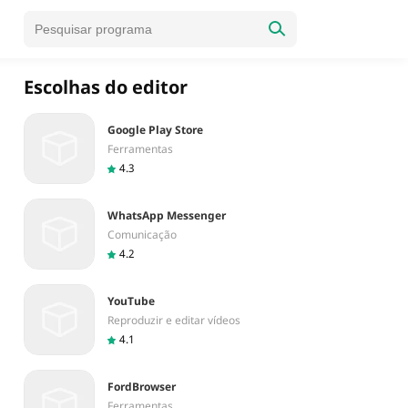
Escolhas do editor
Google Play Store
Ferramentas
4.3
WhatsApp Messenger
Comunicação
4.2
YouTube
Reproduzir e editar vídeos
4.1
FordBrowser
Ferramentas