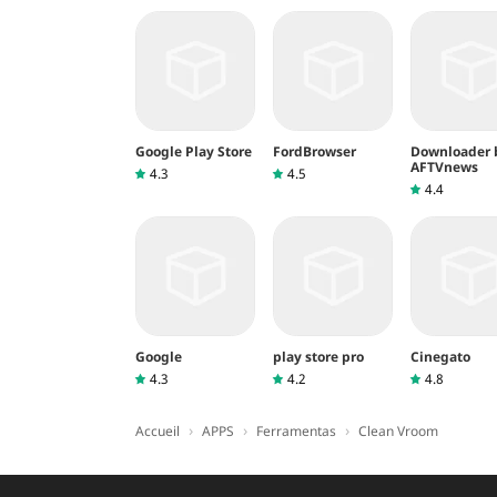
Google Play Store
FordBrowser
Downloader 
AFTVnews
4.3
4.5
4.4
Google
play store pro
Cinegato
4.3
4.2
4.8
›
›
›
Accueil
APPS
Ferramentas
Clean Vroom