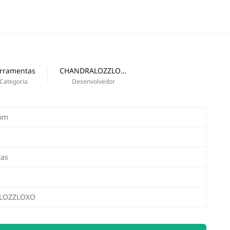
APPS
Nouveautés
rramentas
CHANDRALOZZLOXO
Categoria
Desenvolvedor
oom
tas
LOZZLOXO