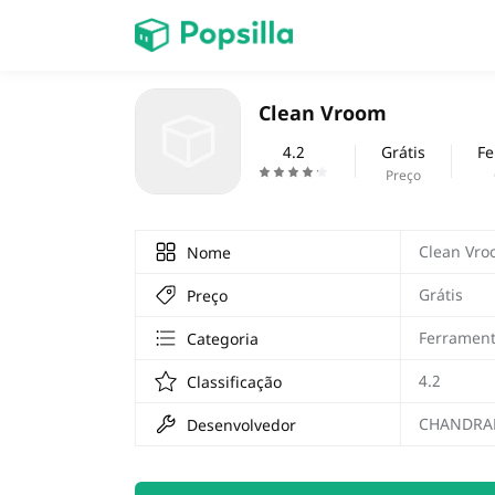
Accueil
Clean Vroom
jogos
4.2
Grátis
Fe
Preço
Clean Vr
Nome
Grátis
Preço
Ferramen
Categoria
4.2
Classificação
CHANDRA
Desenvolvedor