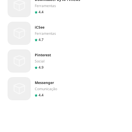
Ferramentas
4.4
iCSee
Ferramentas
4.7
Pinterest
Social
4.9
Messenger
Comunicação
4.4