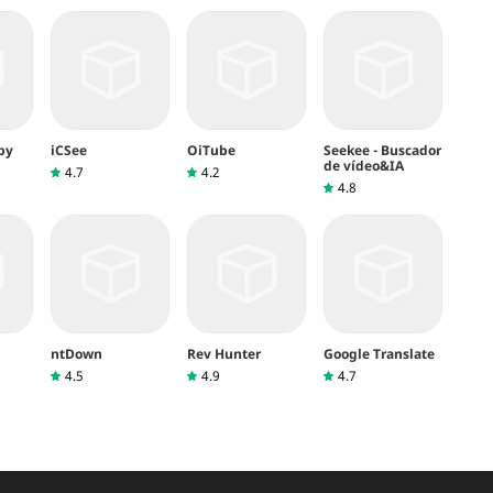
by
iCSee
OiTube
Seekee - Buscador
de vídeo&IA
4.7
4.2
4.8
ntDown
Rev Hunter
Google Translate
4.5
4.9
4.7