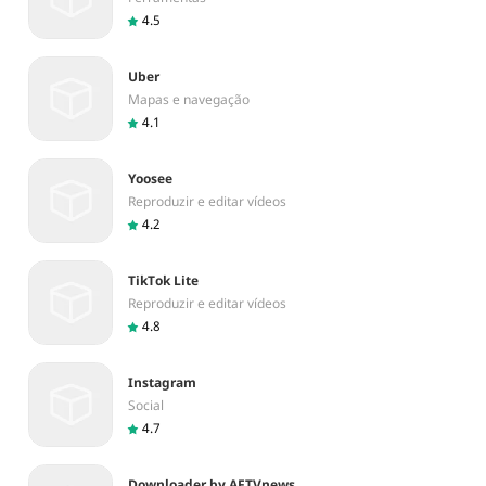
4.5
Uber
Mapas e navegação
4.1
Yoosee
Reproduzir e editar vídeos
4.2
TikTok Lite
Reproduzir e editar vídeos
4.8
Instagram
Social
4.7
Downloader by AFTVnews