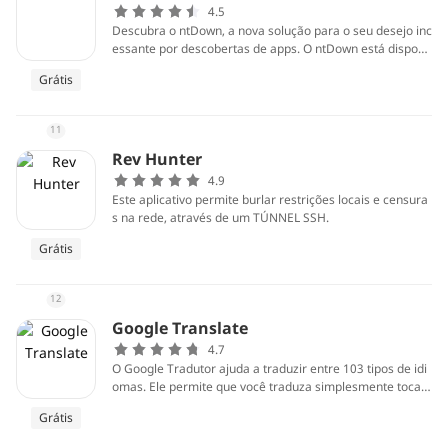
s de cinema em casa ou onde quer que você esteja.
4.5
Descubra o ntDown, a nova solução para o seu desejo inc
essante por descobertas de apps. O ntDown está disponí
vel para download gratuito neste site e foi criado para si
Grátis
mplificar o processo de obtenção de aplicativos móveis.
Com uma interface intuitiva e uma vasta seleção de app
s, ntDown destaca-se por sua praticidade e segurança. S
11
e você quer estar à frente no mundo dos aplicativos, mer
gulhe na análise que preparamos para você.
Rev Hunter
4.9
Este aplicativo permite burlar restrições locais e censura
s na rede, através de um TÚNNEL SSH.
Grátis
12
Google Translate
4.7
O Google Tradutor ajuda a traduzir entre 103 tipos de idi
omas. Ele permite que você traduza simplesmente tocan
do depois de copiar o texto do objeto no espaço em bran
Grátis
co.