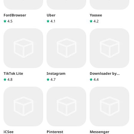
FordBrowser
Uber
Yoosee
4.5
4.1
4.2
TikTok Lite
Instagram
Downloader by
AFTVnews
4.8
4.7
4.4
iCSee
Pinterest
Messenger