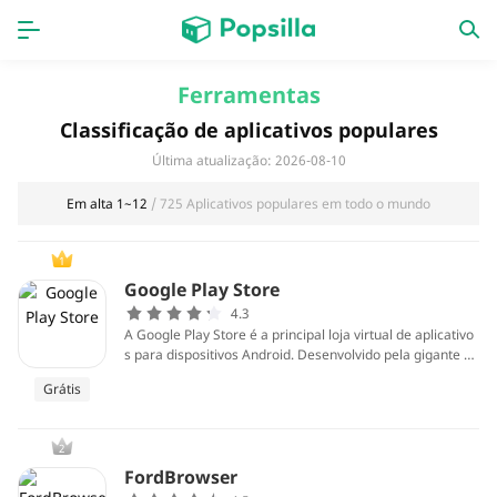
Accueil
APPS
Ferramentas
Classificação de aplicativos populares
jogos
Nouveautés
Última atualização: 2026-08-10
Em alta 1~12
/ 725 Aplicativos populares em todo o mundo
1
Google Play Store
4.3
A Google Play Store é a principal loja virtual de aplicativo
s para dispositivos Android. Desenvolvido pela gigante da
tecnologia Google, esse marketplace oferece uma infinid
Grátis
ade de aplicativos, jogos, livros, filmes e músicas para os
usuários. Com uma interface amigável e integrada, a loja
é projetada para facilitar a descoberta e instalação de no
2
vos aplicativos, atendendo a diferentes demandas e pref
erências dos usuários. Desde ferramentas de produtivida
FordBrowser
de e redes sociais até opções de entretenimento, a Googl