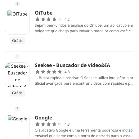
5
OiTube
4.2
Sejam bem-vindos à análise do OiTube, um aplicativo em
polgante que chega para inovar a maneira como você co
nsome vídeos online. Este aplicativo promete uma plataf
Grátis
orma robusta para que você possa explorar, assistir e se
envolver com uma ampla variedade de conteúdos video.
Tendo recebido destaque em reviews na Google Play Sto
6
re e Apple Store, além de ser altamente elogiado em seu
website oficial, o OiTube está rapidamente se tornando u
Seekee - Buscador de vídeo&IA
ma escolha popular para usuários mobile que buscam u
4.8
ma experiência rica em entretenimento e informação.
1. Busca rápida e precisa: O Seekee utiliza inteligência ar
tificial avançada para encontrar vídeos com rapidez e pre
cisão, economizando tempo e esforço dos usuários.
Grátis
7
Google
4.3
O aplicativo Google é uma ferramenta poderosa e indisp
ensável que serve como a porta de entrada para a vasta i