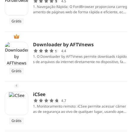
4.5
e Play Store serve como um ecossistema completo para
1. Navegação Rápida: O FordBrowser proporciona carreg
enriquecer a experiência móvel dos seus usuários.
amento de páginas web de forma rápida e eficiente, econ
omizando tempo dos usuários e oferecendo uma experiê
Grátis
ncia de navegação ágil.
3
Downloader by AFTVnews
4.4
1. O Downloader by AFTVnews permite downloads rápido
s de arquivos da internet diretamente no dispositivo, facil
itando a instalação de aplicativos que não estão na loja of
Grátis
icial.
4
iCSee
4.7
1. Monitoramento remoto: iCSee permite acessar câmer
as de segurança ao vivo de qualquer lugar, usando apen
as seu smartphone. Isso fornece tranquilidade e controle
Grátis
sobre a segurança de sua casa ou negócio.