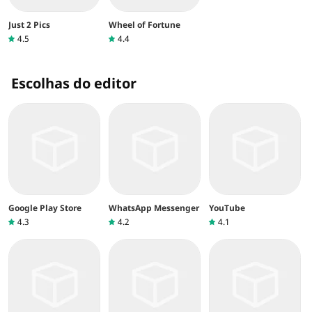
Just 2 Pics
Wheel of Fortune
4.5
4.4
Escolhas do editor
Google Play Store
WhatsApp Messenger
YouTube
4.3
4.2
4.1