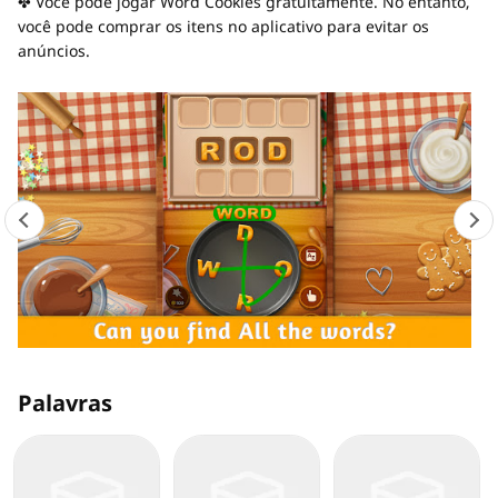
✤ Você pode jogar Word Cookies gratuitamente. No entanto,
você pode comprar os itens no aplicativo para evitar os
anúncios.
Palavras