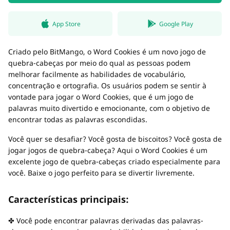
App Store
Google Play
Criado pelo BitMango, o Word Cookies é um novo jogo de
quebra-cabeças por meio do qual as pessoas podem
melhorar facilmente as habilidades de vocabulário,
concentração e ortografia. Os usuários podem se sentir à
vontade para jogar o Word Cookies, que é um jogo de
palavras muito divertido e emocionante, com o objetivo de
encontrar todas as palavras escondidas.
Você quer se desafiar? Você gosta de biscoitos? Você gosta de
jogar jogos de quebra-cabeça? Aqui o Word Cookies é um
excelente jogo de quebra-cabeças criado especialmente para
você. Baixe o jogo perfeito para se divertir livremente.
Características principais:
✤ Você pode encontrar palavras derivadas das palavras-