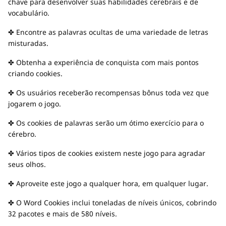
chave para desenvolver suas habilidades cerebrais e de
vocabulário.
✤ Encontre as palavras ocultas de uma variedade de letras
misturadas.
✤ Obtenha a experiência de conquista com mais pontos
criando cookies.
✤ Os usuários receberão recompensas bônus toda vez que
jogarem o jogo.
✤ Os cookies de palavras serão um ótimo exercício para o
cérebro.
✤ Vários tipos de cookies existem neste jogo para agradar
seus olhos.
✤ Aproveite este jogo a qualquer hora, em qualquer lugar.
✤ O Word Cookies inclui toneladas de níveis únicos, cobrindo
32 pacotes e mais de 580 níveis.