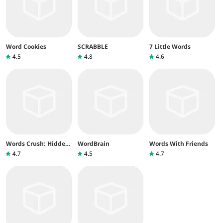
Word Cookies
SCRABBLE
7 Little Words
4.5
4.8
4.6
Words Crush: Hidden
WordBrain
Words With Friends
Words
4.7
4.5
4.7