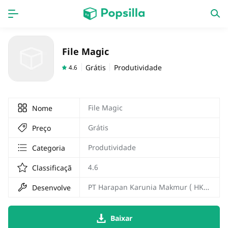
Accueil
APPS
File Magic
jogos
Nouveautés
Grátis
Produtividade
4.6
File Magic
Nome
Grátis
Preço
Produtividade
Categoria
4.6
Classificação
PT Harapan Karunia Makmur ( HKM )
Desenvolvedor
Baixar