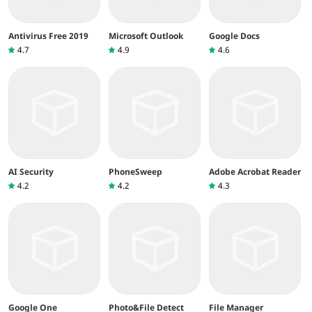
Antivirus Free 2019
Microsoft Outlook
Google Docs
4.7
4.9
4.6
AI Security
PhoneSweep
Adobe Acrobat Reader
4.2
4.2
4.3
Google One
Photo&File Detect
File Manager