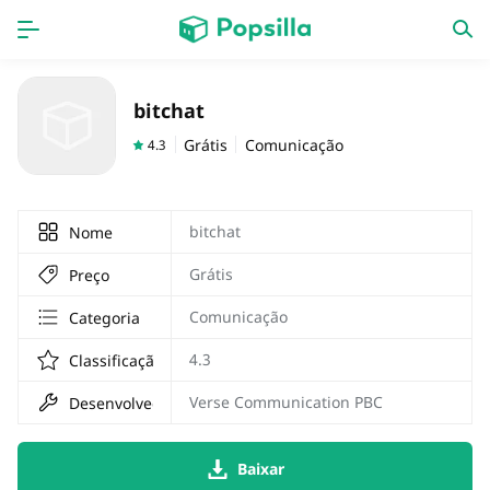
Accueil
APPS
bitchat
jogos
Nouveautés
Grátis
Comunicação
4.3
bitchat
Nome
Grátis
Preço
Comunicação
Categoria
4.3
Classificação
Verse Communication PBC
Desenvolvedor
Baixar