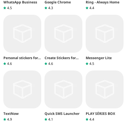
WhatsApp Business
Google Chrome
Ring - Always Home
4.5
4.3
4.4
Personal stickers for
Create Stickers for
Messenger Lite
WhatsApp
Whatsapp
4.6
4.6
4.5
TextNow
Quick SMS Launcher
PLAY SÉRIES BOX
4.9
4.1
4.4