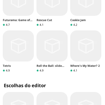
Futurama: Game of
Rescue Cut
Cookie Jam
Drones
4.7
4.1
4.2
Tetris
Roll the Ball: slide
Where's My Water? 2
puzzle
4.9
4.9
4.1
Escolhas do editor