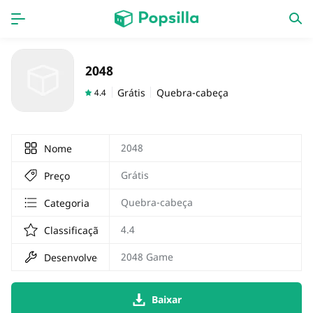
Accueil
APPS
2048
jogos
Nouveautés
Grátis
Quebra-cabeça
4.4
2048
Nome
Grátis
Preço
Quebra-cabeça
Categoria
4.4
Classificação
2048 Game
Desenvolvedor
Baixar