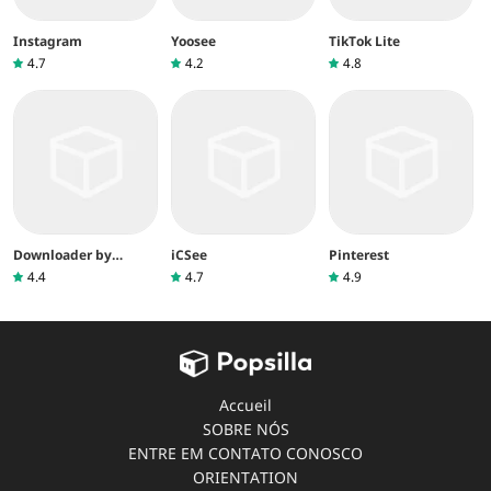
Instagram
Yoosee
TikTok Lite
4.7
4.2
4.8
Downloader by
iCSee
Pinterest
AFTVnews
4.4
4.7
4.9
Accueil
SOBRE NÓS
ENTRE EM CONTATO CONOSCO
ORIENTATION