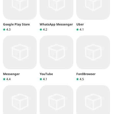
Google Play Store
WhatsApp Messenger
Uber
4.3
4.2
4.1
Messenger
YouTube
FordBrowser
4.4
4.1
4.5