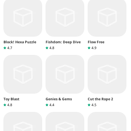
Block! Hexa Puzzle
Fishdom: Deep Dive
Flow Free
4.7
4.8
4.9
Toy Blast
Genies & Gems
Cut the Rope 2
4.8
4.4
4.5