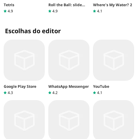
Tetris
Roll the Ball: slide
Where's My Water? 2
puzzle
4.9
4.9
4.1
Escolhas do editor
Google Play Store
WhatsApp Messenger
YouTube
4.3
4.2
4.1