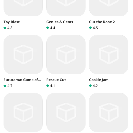
Toy Blast
Genies & Gems
Cut the Rope 2
4.8
4.4
4.5
Futurama: Game of
Rescue Cut
Cookie Jam
Drones
4.7
4.1
4.2