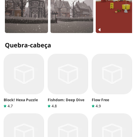
Quebra-cabeça
Block! Hexa Puzzle
Fishdom: Deep Dive
Flow Free
4.7
4.8
4.9