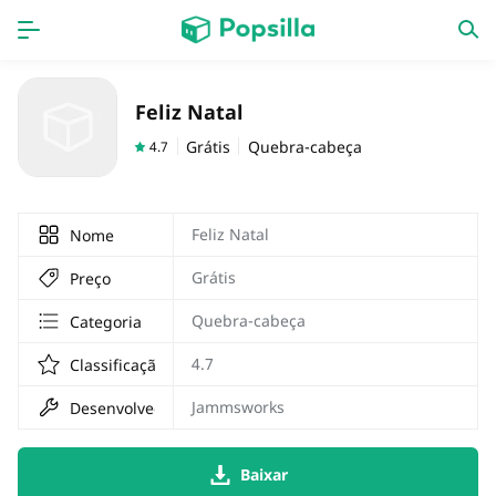
Accueil
APPS
Feliz Natal
jogos
Nouveautés
Grátis
Quebra-cabeça
4.7
Feliz Natal
Nome
Grátis
Preço
Quebra-cabeça
Categoria
4.7
Classificação
Jammsworks
Desenvolvedor
Baixar