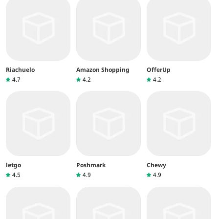
Riachuelo
Amazon Shopping
OfferUp
4.7
4.2
4.2
letgo
Poshmark
Chewy
4.5
4.9
4.9