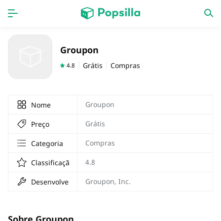
Accueil
APPS
Groupon
jogos
Nouveautés
Grátis
Compras
4.8
Groupon
Nome
Grátis
Preço
Compras
Categoria
4.8
Classificação
Groupon, Inc.
Desenvolvedor
Sobre Groupon