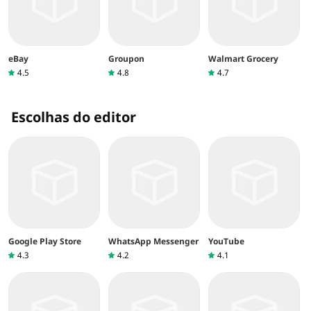
eBay
Groupon
Walmart Grocery
4.5
4.8
4.7
Escolhas do editor
Google Play Store
WhatsApp Messenger
YouTube
4.3
4.2
4.1