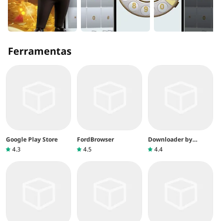
Ferramentas
Google Play Store
FordBrowser
Downloader by
AFTVnews
4.3
4.5
4.4