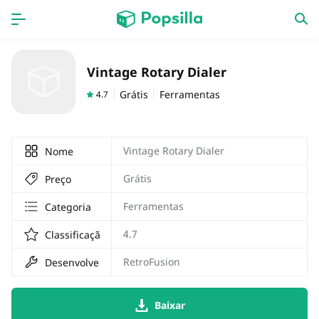
Accueil
APPS
Vintage Rotary Dialer
jogos
Nouveautés
Grátis
Ferramentas
4.7
Vintage Rotary Dialer
Nome
Grátis
Preço
Ferramentas
Categoria
4.7
Classificação
RetroFusion
Desenvolvedor
Baixar