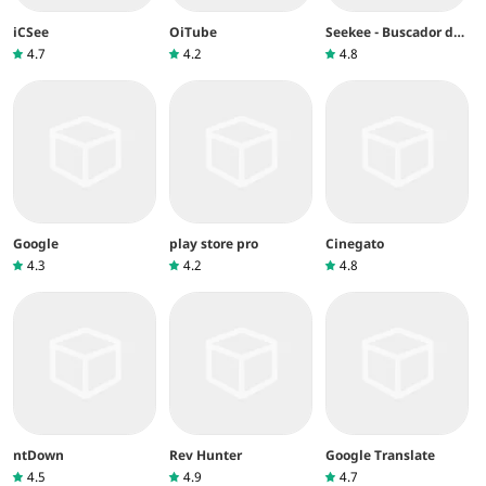
iCSee
OiTube
Seekee - Buscador de
vídeo&IA
4.7
4.2
4.8
Google
play store pro
Cinegato
4.3
4.2
4.8
ntDown
Rev Hunter
Google Translate
4.5
4.9
4.7